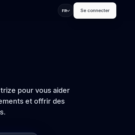
Se connecter
FR
ur inscriptions,
ands.
TS
trize pour vous aider
stands
pture de leads et
ements et offrir des
.
s.