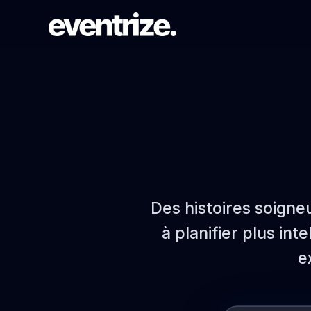
PARCOURS DE LANCEMENT
Inscription & billetterie
Formulaires, tarifs, paiements et
confirmations.
SYSTÈME DE PAGES
Des histoires soigne
Créateur de site web
Pages événementielles brandées sans
à planifier plus in
repartir de zéro.
e
PORTÉE AUDIENCE
Campagnes email & WhatsApp