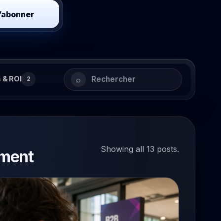
’abonner
⌕
 & ROI
2
Showing all 13 posts.
ement