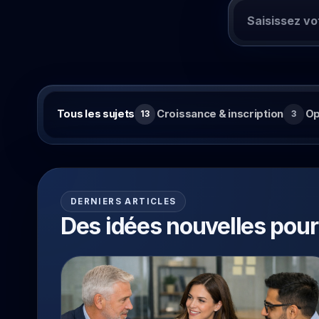
Email profession
Campagnes, rappels, ciblage et suivi.
Rechercher et parcourir les sujet
Tous les sujets
Croissance & inscription
Op
13
3
Rechercher des articles
DERNIERS ARTICLES
Des idées nouvelles pou