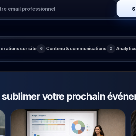
nel
Recherche et téléchargement de photos
S
pour les participants.
s du blog
érations sur site
Contenu & communications
Analytics
6
2
r sublimer votre prochain évén