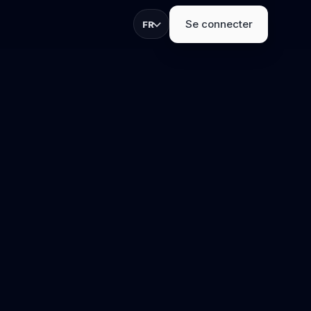
Se connecter
FR
ur inscriptions,
ands.
TS
stands
 capture de leads et
.