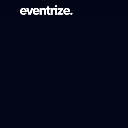
PARCOURS DE LANCEMENT
Inscription & billetterie
Formulaires, tarifs, paiements et
confirmations.
SYSTÈME DE PAGES
Créateur de site web
Pages événementielles brandées sans
repartir de zéro.
PORTÉE AUDIENCE
Campagnes email & WhatsApp