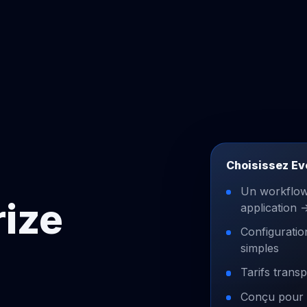
Choisissez Eve
Un workflow t
rize
application 
Configuratio
simples
Tarifs trans
Conçu pour la