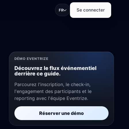
Se connecter
FR
r inscriptions, check-
DÉMO EVENTRIZE
Découvrez le flux événementiel
derrière ce guide.
S
Parcourez l'inscription, le check-in,
tands
l'engagement des participants et le
ure de leads et
.
reporting avec l'équipe Eventrize.
Réserver une démo