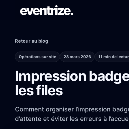
Retour au blog
PARCOURS DE LANCEMENT
Inscription & billetterie
Formulaires, tarifs, paiements et
Opérations sur site
28 mars 2026
11 min de lectu
confirmations.
Impression badge 
SYSTÈME DE PAGES
les files
Créateur de site web
Pages événementielles brandées sans
repartir de zéro.
Comment organiser l’impression badge 
d’attente et éviter les erreurs à l’accue
PORTÉE AUDIENCE
Campagnes email & WhatsApp