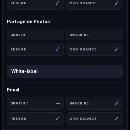
✓
✓
Partage de Photos
—
—
✓
✓
White-label
Email
✓
—
✓
✓