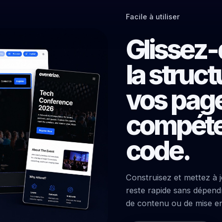
Facile à utiliser
Glissez
la struct
vos pag
compéte
code.
Construisez et mettez à 
reste rapide sans dépen
de contenu ou de mise e