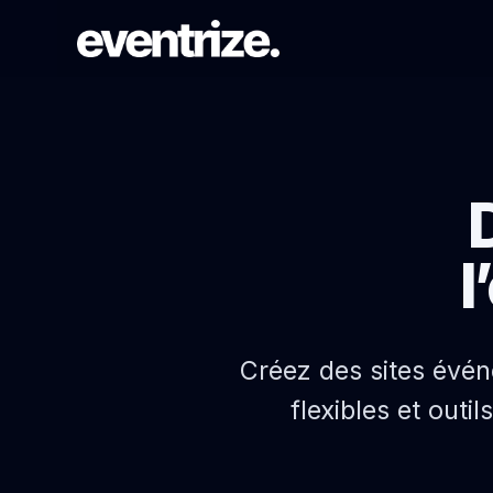
PARCOURS DE LANCEMENT
Inscription & billetterie
Formulaires, tarifs, paiements et
confirmations.
l
SYSTÈME DE PAGES
Créateur de site web
Pages événementielles brandées sans
Créez des sites évén
repartir de zéro.
flexibles et out
PORTÉE AUDIENCE
Campagnes email & WhatsApp