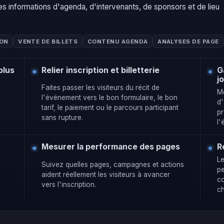
 les informations d'agenda, d'intervenants, de sponsors et de lieu
ION
VENTE DE BILLETS
CONTENU AGENDA
ANALYSES DE PAGE
plus
Relier inscription et billetterie
G
j
Faites passer les visiteurs du récit de
Me
l'événement vers le bon formulaire, le bon
d'
tarif, le paiement ou le parcours participant
pr
sans rupture.
l
Mesurer la performance des pages
R
L
Suivez quelles pages, campagnes et actions
pe
aident réellement les visiteurs à avancer
c
vers l'inscription.
ch