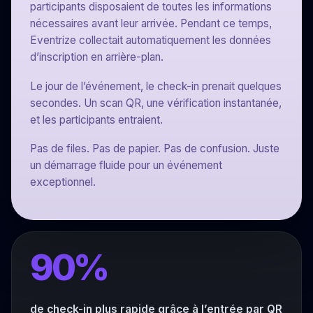
participants disposaient de toutes les informations
nécessaires avant leur arrivée. Pendant ce temps,
Eventrize collectait automatiquement les données
d’inscription en arrière-plan.
Le jour de l’événement, le check-in prenait quelques
secondes. Un scan QR, une vérification instantanée,
et les participants entraient.
Pas de files. Pas de papier. Pas de confusion. Juste
un démarrage fluide pour un événement
exceptionnel.
90%
de check-in plus rapide grâce à l’entrée par QR