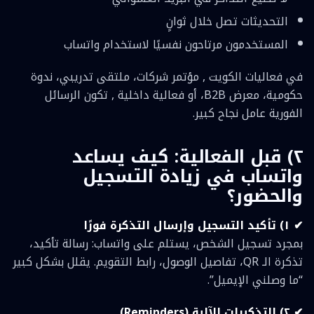
التحديثات تصل خلال ثوانٍ
المستخدمون مرتاحون نفسيًا لاستخدام واتساب
في فعاليات الكويت , مؤتمر شركات، ملتقى تدريبي، ندوة
حكومية، معرض B2B، أو فعالية داخلية , تكون الرسائل
الفورية عامل نجاح كبير.
٢) قبل الفعالية: كيف يساعد
واتساب في زيادة التسجيل
والحضور؟
✔ ١) تأكيد التسجيل وإرسال التذكرة فورًا
بمجرد تسجيل الشخص، يستلم على واتساب: رسالة تأكيد،
تذكرة الـ QR، تفاصيل الوصول، رابط التقويم. يقلل بشكل كبير
“ما وصلني الإيميل”.
✔ ٢) التذكيرات الآلية (Reminders)