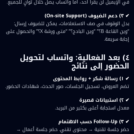
في الإيميل لن يقرأ أحد، أما واتساب يصل خلال ثوانٍ للجميع.
✔ ٣) دعم الضيوف (On-site Support)
بدل الوقوف في صف الاستعلامات، يمكن للضيوف إرسال:
“وين القاعة B؟” “وين البادج؟” “متى ورشة X؟” والحصول على
إجابة سريعة.
٤) بعد الفعالية: واتساب لتحويل
الحضور إلى نتائج
✔ ١) رسالة شكر + روابط المحتوى
تضم العروض، تسجيل الجلسات، صور الحدث، شهادات الحضور.
✔ ٢) استبيانات قصيرة
معدل استجابة أعلى بكثير من البريد.
✔ ٣) Follow-Up حسب الاهتمام
حضر جلسة تقنية → محتوى تقني. حضر جلسة أعمال →