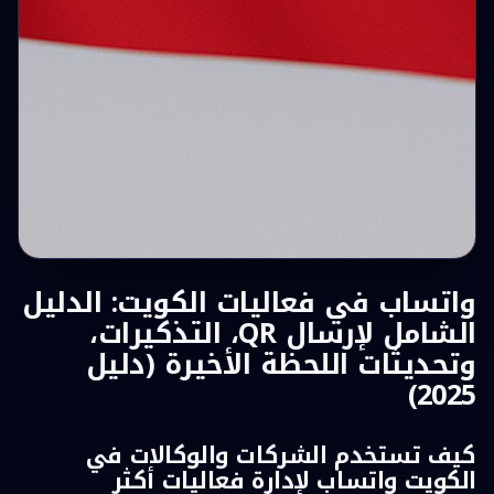
واتساب في فعاليات الكويت: الدليل
الشامل لإرسال QR، التذكيرات،
وتحديثات اللحظة الأخيرة (دليل
2025)
كيف تستخدم الشركات والوكالات في
الكويت واتساب لإدارة فعاليات أكثر