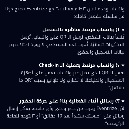
واتساب وحده ليس “نظام فعاليات”. مع Eventrize يصبح جزءًا
من سلسلة تشغيل كاملة:
⭐ ١) واتساب مرتبط مباشرة بالتسجيل
تُنشأ بيانات الشخص، يُرسل الـ QR على واتساب، تُرسل
التذكيرات تلقائيًا، تُعرف لغة المستخدم. لا يوجد اختلاف بين
بيانات التسجيل والحضور.
⭐ ٢) واتساب مرتبط بعملية الـ Check-in
نفس الـ QR الذي يصل عبر واتساب يعمل على أجهزة
الاستقبال والطباعة. لا تضارب ولا طوابير بسبب “QR ما
يشتغل”.
⭐ ٣) رسائل أثناء الفعالية بناءً على حركة الحضور
لأن Eventrize يعرف من حضر ومتى وأي جلسة، يمكن إرسال
رسائل مثل: “جلستك ستبدأ بعد 10 دقائق” أو “التوجه للقاعة
الرئيسية”.