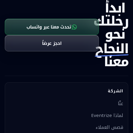
ابدأ
رحلتك
نحو
تحدث معنا عبر واتساب
النجاح
احجز عرضاً
معنا
الشركة
عنّا
لماذا Eventrize
قصص العملاء